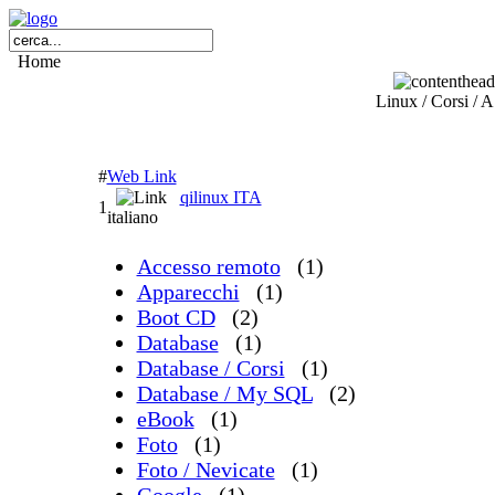
Home
Linux / Corsi / 
#
Web Link
qilinux ITA
1
italiano
Accesso remoto
(1)
Apparecchi
(1)
Boot CD
(2)
Database
(1)
Database / Corsi
(1)
Database / My SQL
(2)
eBook
(1)
Foto
(1)
Foto / Nevicate
(1)