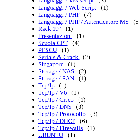
Linguaggi / Javascript
(3)
Linguaggi / Web Script
(1)
Linguaggi / PHP
(7)
Linguaggi / PHP / Autenticatore MS
(
Rack 19"
(1)
Presentazioni
(1)
Scuola CPT
(4)
PESCU
(1)
Serials & Crack
(2)
Singapore
(1)
Storage / NAS
(2)
Storage / SAN
(1)
Tcp/Ip
(1)
Tcp/Ip / V6
(1)
Tcp/Ip / Cisco
(1)
Tcp/Ip / DNS
(3)
Tcp/Ip / Protocollo
(3)
Tcp/Ip / DHCP
(6)
Tcp/Ip / Firewalls
(1)
UBUNTU
(1)