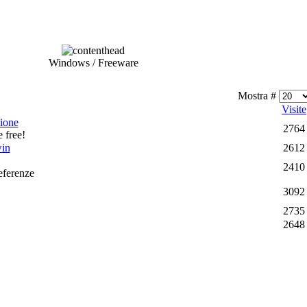
Windows / Freeware
Mostra #
Visite
zione
2764
e free!
win
2612
2410
referenze
3092
2735
2648