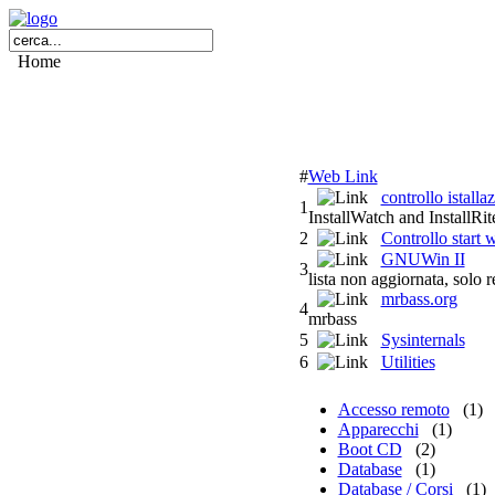
Home
#
Web Link
controllo istalla
1
InstallWatch and InstallRit
2
Controllo start 
GNUWin II
3
lista non aggiornata, solo 
mrbass.org
4
mrbass
5
Sysinternals
6
Utilities
Accesso remoto
(1)
Apparecchi
(1)
Boot CD
(2)
Database
(1)
Database / Corsi
(1)