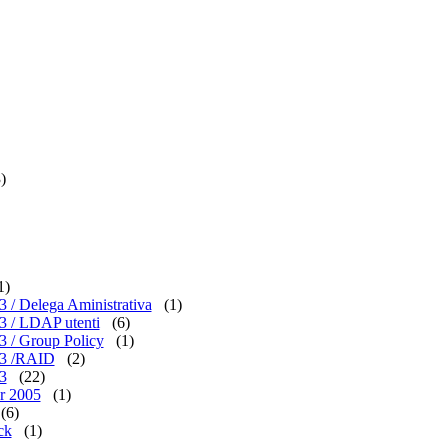
)
1)
 / Delega Aministrativa
(1)
3 / LDAP utenti
(6)
3 / Group Policy
(1)
03 /RAID
(2)
3
(22)
r 2005
(1)
(6)
ck
(1)