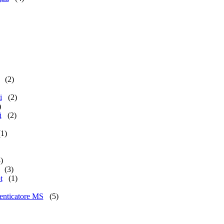
(2)
i
(2)
)
i
(2)
(1)
)
(3)
t
(1)
enticatore MS
(5)