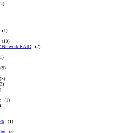
(2)
(1)
(10)
tá / Network RAID
(2)
1)
(5)
(3)
(2)
)
e
(1)
)
tti
(1)
ini
(4)