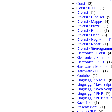
Corsi
(2)
Corsi / IEEE
(1)
Diversi
(1)
Diversi / Biodisel
(5)
Diversi / Mappe
(4)
Diversi / Prezzi
(1)
Diversi / Ridere
(1)
Diversi / Dada
(3)
Diversi / Negozi IT Ti
Diversi / Radar
(1)
Diversi / Stereogramm
Elettronica / Corsi
(4
Elettronica / Simulator
Elettronica / PCB
(1)
Hardware / Monitor
Hardware / PC
(1)
Youtube
(1)
Linguaggi / AJAX
(8
Linguaggi / Javascript
Linguaggi / Web Scrip
Linguaggi / PHP
(7)
Linguaggi / PHP / Aut
Rack 19"
(1)
Presentazioni
(1)
Scuola CPT
(4)