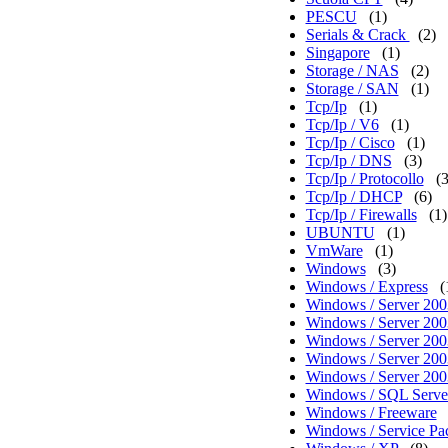
PESCU
(1)
Serials & Crack
(2)
Singapore
(1)
Storage / NAS
(2)
Storage / SAN
(1)
Tcp/Ip
(1)
Tcp/Ip / V6
(1)
Tcp/Ip / Cisco
(1)
Tcp/Ip / DNS
(3)
Tcp/Ip / Protocollo
(3
Tcp/Ip / DHCP
(6)
Tcp/Ip / Firewalls
(1)
UBUNTU
(1)
VmWare
(1)
Windows
(3)
Windows / Express
(
Windows / Server 2003
Windows / Server 200
Windows / Server 200
Windows / Server 20
Windows / Server 200
Windows / SQL Serve
Windows / Freeware
Windows / Service Pa