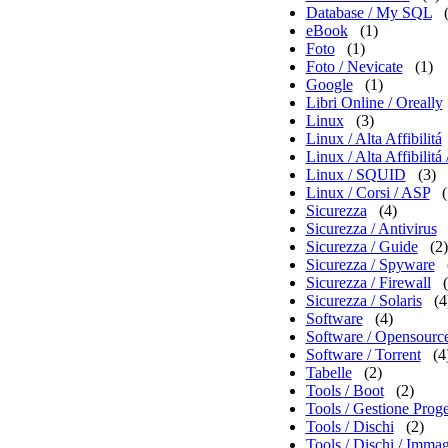
Database / My SQL
eBook
(1)
Foto
(1)
Foto / Nevicate
(1)
Google
(1)
Libri Online / Oreally
Linux
(3)
Linux / Alta Affibilitá
Linux / Alta Affibili
Linux / SQUID
(3)
Linux / Corsi / ASP
(
Sicurezza
(4)
Sicurezza / Antivirus
Sicurezza / Guide
(2)
Sicurezza / Spyware
Sicurezza / Firewall
Sicurezza / Solaris
(4
Software
(4)
Software / Opensourc
Software / Torrent
(4
Tabelle
(2)
Tools / Boot
(2)
Tools / Gestione Proge
Tools / Dischi
(2)
Tools / Dischi / Immag