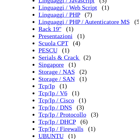
Linguaggi / Javascript
(3)
Linguaggi / Web Script
(1)
Linguaggi / PHP
(7)
Linguaggi / PHP / Autenticatore MS
(
Rack 19"
(1)
Presentazioni
(1)
Scuola CPT
(4)
PESCU
(1)
Serials & Crack
(2)
Singapore
(1)
Storage / NAS
(2)
Storage / SAN
(1)
Tcp/Ip
(1)
Tcp/Ip / V6
(1)
Tcp/Ip / Cisco
(1)
Tcp/Ip / DNS
(3)
Tcp/Ip / Protocollo
(3)
Tcp/Ip / DHCP
(6)
Tcp/Ip / Firewalls
(1)
UBUNTU
(1)