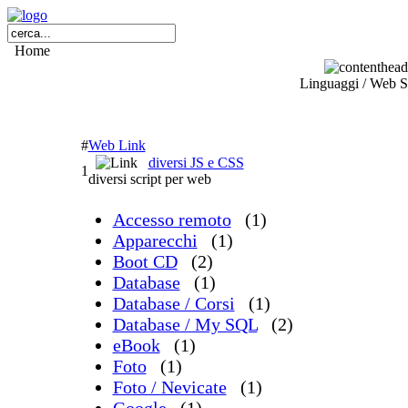
Home
Linguaggi / Web S
#
Web Link
diversi JS e CSS
1
diversi script per web
Accesso remoto
(1)
Apparecchi
(1)
Boot CD
(2)
Database
(1)
Database / Corsi
(1)
Database / My SQL
(2)
eBook
(1)
Foto
(1)
Foto / Nevicate
(1)