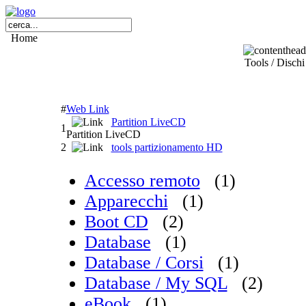
Home
Tools / Dischi
#
Web Link
Partition LiveCD
1
Partition LiveCD
2
tools partizionamento HD
Accesso remoto
(1)
Apparecchi
(1)
Boot CD
(2)
Database
(1)
Database / Corsi
(1)
Database / My SQL
(2)
eBook
(1)