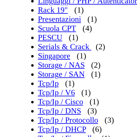
Linguaggi / PHP / Autenticat
Rack 19"
(1)
Presentazioni
(1)
Scuola CPT
(4)
PESCU
(1)
Serials & Crack
(2)
Singapore
(1)
Storage / NAS
(2)
Storage / SAN
(1)
Tcp/Ip
(1)
Tcp/Ip / V6
(1)
Tcp/Ip / Cisco
(1)
Tcp/Ip / DNS
(3)
Tcp/Ip / Protocollo
(3)
Tcp/Ip / DHCP
(6)