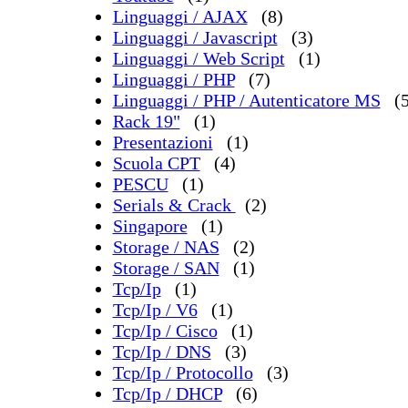
Linguaggi / AJAX
(8)
Linguaggi / Javascript
(3)
Linguaggi / Web Script
(1)
Linguaggi / PHP
(7)
Linguaggi / PHP / Autenticatore MS
(
Rack 19"
(1)
Presentazioni
(1)
Scuola CPT
(4)
PESCU
(1)
Serials & Crack
(2)
Singapore
(1)
Storage / NAS
(2)
Storage / SAN
(1)
Tcp/Ip
(1)
Tcp/Ip / V6
(1)
Tcp/Ip / Cisco
(1)
Tcp/Ip / DNS
(3)
Tcp/Ip / Protocollo
(3)
Tcp/Ip / DHCP
(6)