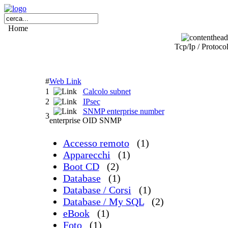
Home
Tcp/Ip / Protoco
#
Web Link
1
Calcolo subnet
2
IPsec
SNMP enterprise number
3
enterprise OID SNMP
Accesso remoto
(1)
Apparecchi
(1)
Boot CD
(2)
Database
(1)
Database / Corsi
(1)
Database / My SQL
(2)
eBook
(1)
Foto
(1)