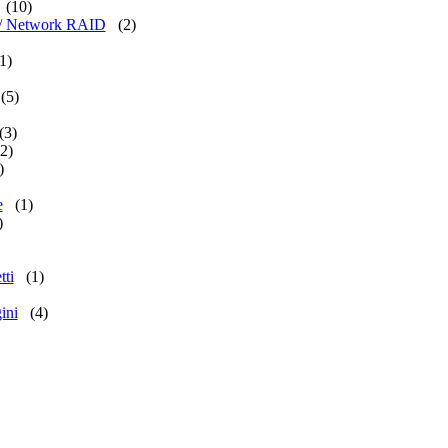
(10)
tá / Network RAID
(2)
1)
(5)
(3)
(2)
)
e
(1)
)
tti
(1)
ini
(4)