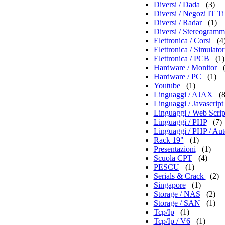
Diversi / Dada
(3)
Diversi / Negozi IT Ti
Diversi / Radar
(1)
Diversi / Stereogramm
Elettronica / Corsi
(4
Elettronica / Simulator
Elettronica / PCB
(1)
Hardware / Monitor
Hardware / PC
(1)
Youtube
(1)
Linguaggi / AJAX
(8
Linguaggi / Javascript
Linguaggi / Web Scrip
Linguaggi / PHP
(7)
Linguaggi / PHP / Aut
Rack 19"
(1)
Presentazioni
(1)
Scuola CPT
(4)
PESCU
(1)
Serials & Crack
(2)
Singapore
(1)
Storage / NAS
(2)
Storage / SAN
(1)
Tcp/Ip
(1)
Tcp/Ip / V6
(1)