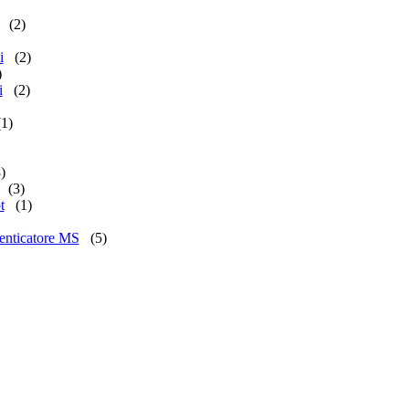
(2)
i
(2)
)
i
(2)
(1)
)
(3)
t
(1)
enticatore MS
(5)