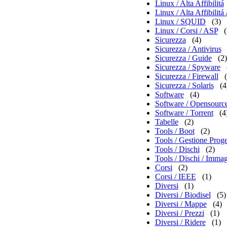
Linux / Alta Affibilitá
Linux / Alta Affibili
Linux / SQUID
(3)
Linux / Corsi / ASP
(
Sicurezza
(4)
Sicurezza / Antivirus
Sicurezza / Guide
(2)
Sicurezza / Spyware
Sicurezza / Firewall
Sicurezza / Solaris
(4
Software
(4)
Software / Opensourc
Software / Torrent
(4
Tabelle
(2)
Tools / Boot
(2)
Tools / Gestione Proge
Tools / Dischi
(2)
Tools / Dischi / Immag
Corsi
(2)
Corsi / IEEE
(1)
Diversi
(1)
Diversi / Biodisel
(5)
Diversi / Mappe
(4)
Diversi / Prezzi
(1)
Diversi / Ridere
(1)